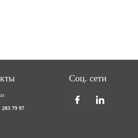
акты
Соц. сети
uz
) 203 79 97