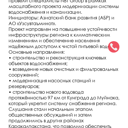
провели специалисты NBT Group в рамках
масштабного проекта модернизации системы
водоснабжения и канализации.
Инициаторы: Азиатский банк развития (АБР) и
АО «Узсувтаъминот».
Проект направлен на повышение устойчивости
инфраструктуры региона к климатическим
изменениям и обеспечение населения
надёжным доступом к чистой питьевой воде.
Основные направления:
• строительство и реконструкция ключевых
объектов водоснабжения;
• возведение новых очистных и фильтровальных
сооружений;
• модернизация насосных станций и
резервуаров;
• строительство нового водовода
протяжённостью 97 км от Кунграда до Муйнака,
который укрепит систему снабжения региона.
Слушания стали начальным этапом
общественных обсуждений и затем
продолжились в других районах
Каракалпакстана, что позволило обеспечить