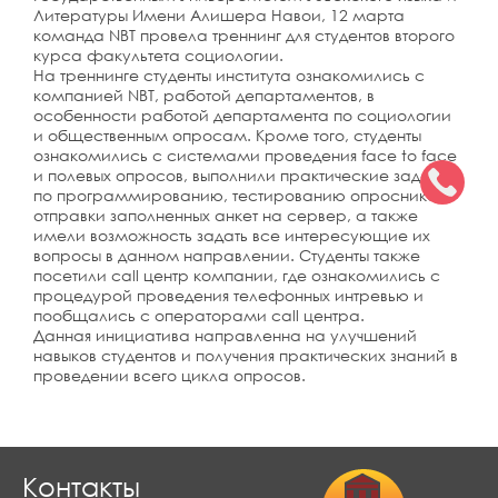
Литературы Имени Алишера Навои, 12 марта
команда NBT провела треннинг для студентов второго
курса факультета социологии.
На треннинге студенты института ознакомились с
компанией NBT, работой департаментов, в
особенности работой департамента по социологии
и общественным опросам. Кроме того, студенты
ознакомились с системами проведения face to face
и полевых опросов, выполнили практические задания
по программированию, тестированию опросника и
отправки заполненных анкет на сервер, а также
имели возможность задать все интересующие их
вопросы в данном направлении. Студенты также
посетили call центр компании, где ознакомились с
процедурой проведения телефонных интревью и
пообщались с операторами call центра.
Данная инициатива направленна на улучшений
навыков студентов и получения практических знаний в
проведении всего цикла опросов.
Контакты