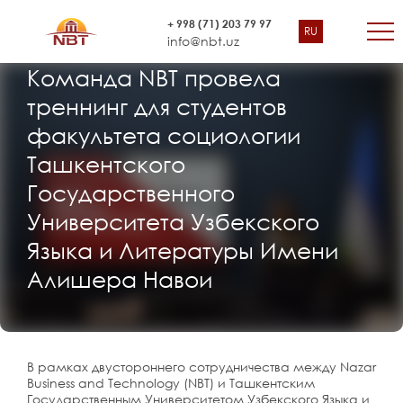
+ 998 (71) 203 79 97
RU
info@nbt.uz
Команда NBT провела
треннинг для студентов
факультета социологии
Ташкентского
Государственного
Университета Узбекского
Языка и Литературы Имени
Алишера Навои
В рамках двустороннего сотрудничества между Nazar
Business and Technology (NBT) и Ташкентским
Государственным Университетом Узбекского Языка и