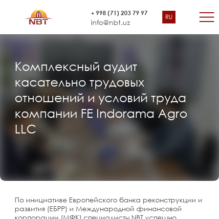
+ 998 (71) 203 79 97
RU
info@nbt.uz
Комплексный аудит
касательно трудовых
отношений и условий труда
компании FE Indorama Agro
LLC
По инициативе Европейского банка реконструкции и
развития (ЕБРР) и Международной финансовой
корпорации (МФК) специалисты NBT успешно