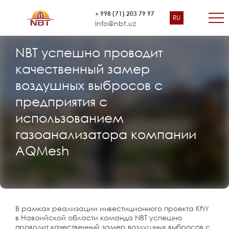
+ 998 (71) 203 79 97
RU
info@nbt.uz
NBT успешно проводит
качественный замер
воздушных выбросов с
предприятия с
использованием
газоанализатора компании
AQMesh
В рамках реализации инвестиционного проекта KfW
в Навоийской области команда NBT успешно
проводит качественный замер воздушных выбросов с