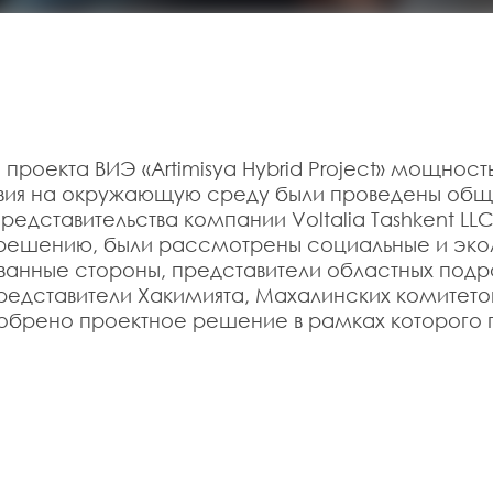
роекта ВИЭ «Artimisya Hybrid Project» мощност
твия на окружающую среду были проведены общ
едставительства компании Voltalia Tashkent LL
ешению, были рассмотрены социальные и эколо
ованные стороны, представители областных под
едставители Хакимията, Махалинских комитетов
брено проектное решение в рамках которого 