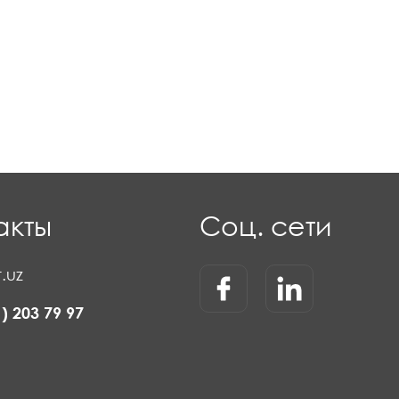
акты
Соц. сети
.uz
1) 203 79 97